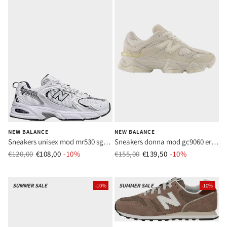
NEW BALANCE
NEW BALANCE
Sneakers unisex mod mr530 sg
Sneakers donna mod gc9060 er
bianco
bianco
€120,00
€108,00
Prezzo normale
-10%
Prezzo di vendita
€155,00
€139,50
Prezzo normale
-10%
Prezzo di ve
SUMMER SALE
-10%
SUMMER SALE
-10%