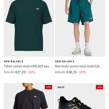
NEW BALANCE
NEW BALANCE
Tshirt uomo mod mt41509 aav
Bermuda uomo mod ms41520
verde
aav verde
€32,00
€27,20
Prezzo normale
-15%
Prezzo di vendita
€45,00
€38,25
Prezzo normale
-15%
Prezzo di vend
-15%
SALDI
-20%