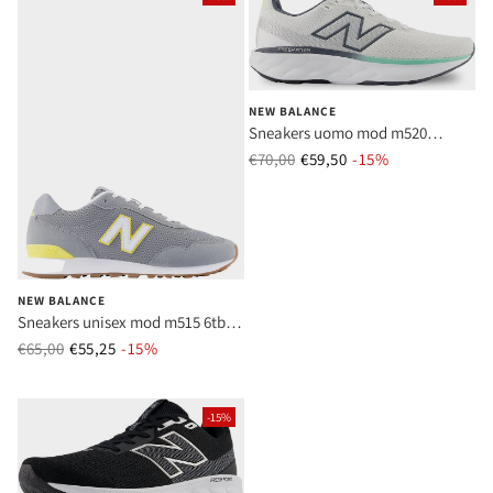
NEW BALANCE
Sneakers uomo mod m520
running 6dx bianco
€70,00
€59,50
Prezzo normale
-15%
Prezzo di vend
NEW BALANCE
Sneakers unisex mod m515 6tb
grey
€65,00
€55,25
Prezzo normale
-15%
Prezzo di vendita
-15%