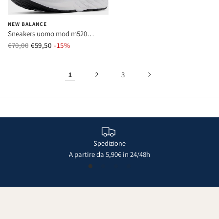
NEW BALANCE
Sneakers uomo mod m520
running lk9 nero
€70,00
€59,50
Prezzo normale
-15%
Prezzo di vendita
1
2
3
Spedizione
A partire da 5,90€ in 24/48h