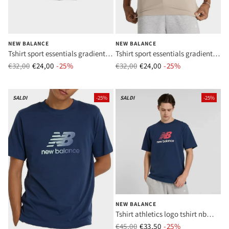
NEW BALANCE
NEW BALANCE
Tshirt sport essentials gradient
Tshirt sport essentials gradient
logo tshirt nb navy uomo mod
logo tshirt nb navy uomo mod
€32,00
€24,00
Prezzo normale
-25%
Prezzo di vendita
€32,00
€24,00
Prezzo normale
-25%
Prezzo di vend
mt51503 bk black
mt51503 ads arid stone
SALDI
-25%
SALDI
-25%
NEW BALANCE
Tshirt athletics logo tshirt nb
navy uomo mod mt51500 nny
€45,00
€33,50
Prezzo normale
-25%
Prezzo di vend