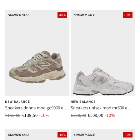
SUMMER SALE
-10%
SUMMER SALE
-10%
NEW BALANCE
NEW BALANCE
Sneakers donna mod gc9060 ex
Sneakers unisex mod mr530 ema
beige
silver
€155,00
€139,50
Prezzo normale
-10%
Prezzo di vendita
€120,00
€108,00
Prezzo normale
-10%
Prezzo di ve
SUMMER SALE
-10%
SUMMER SALE
-10%