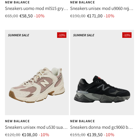
NEW BALANCE
NEW BALANCE
Sneakers uomo mod ml515 gry
Sneakers unisex mod u9060 nrj
grey
bianco
€65,00
€58,50
Prezzo normale
-10%
Prezzo di vendita
€190,00
€171,00
Prezzo normale
-10%
Prezzo di ve
SUMMER SALE
-10%
SUMMER SALE
-10%
NEW BALANCE
NEW BALANCE
Sneakers unisex mod u530 sua
Sneakers donna mod gc9060 bk
beige
nero
€120,00
€108,00
Prezzo normale
-10%
Prezzo di vendita
€155,00
€139,50
Prezzo normale
-10%
Prezzo di ve