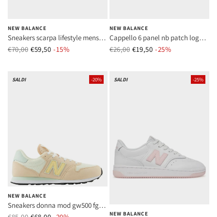
NEW BALANCE
NEW BALANCE
Sneakers scarpa lifestyle mens
Cappello 6 panel nb patch logo
synthetic/textile whit unisex mod
hat stoneware unisex mod
€70,00
€59,50
Prezzo normale
-15%
Prezzo di vendita
€26,00
€19,50
Prezzo normale
-25%
Prezzo di vend
bb80 bnn white
lah51013 sot stoneware
SALDI
-20%
SALDI
-25%
NEW BALANCE
Sneakers donna mod gw500 fg2
NEW BALANCE
cipria
€85,00
€68,00
Prezzo normale
-20%
Prezzo di vendita