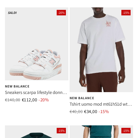
SALDI
-20%
-15%
NEW BALANCE
Sneakers scarpa lifestyle donna
NEW BALANCE
tier 2 leather white donna mod
€140,00
€112,00
Prezzo normale
-20%
Prezzo di vendita
Tshirt uomo mod mt61h51d wt
bbw55 0bp white
bianco
€40,00
€34,00
Prezzo normale
-15%
Prezzo di vend
-15%
-15%