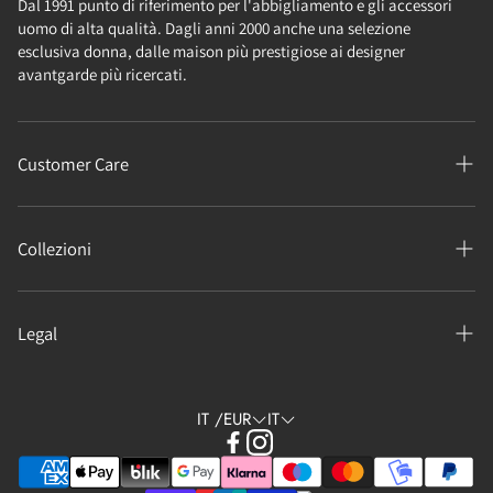
Dal 1991 punto di riferimento per l'abbigliamento e gli accessori
uomo di alta qualità. Dagli anni 2000 anche una selezione
esclusiva donna, dalle maison più prestigiose ai designer
avantgarde più ricercati.
Customer Care
Chi siamo
Collezioni
Contatti
Punti vendita
Summer Pre Sale
Costi e tempi di spedizione
Legal
Donna
Richiedi reso o cambio
Uomo
Termini e condizioni del servizio
FAQ
Saldi
IT /EUR
IT
Privacy policy
Cookie Policy