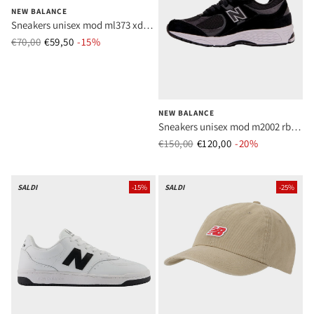
NEW BALANCE
Sneakers unisex mod ml373 xd2
verde
€70,00
€59,50
Prezzo normale
-15%
Prezzo di vendita
NEW BALANCE
Sneakers unisex mod m2002 rbk
black
€150,00
€120,00
Prezzo normale
-20%
Prezzo di ve
SALDI
-15%
SALDI
-25%