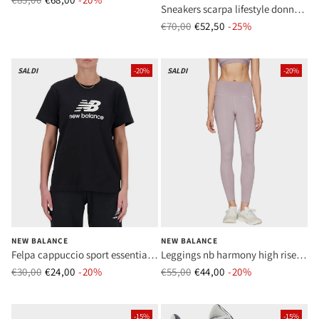
Sneakers scarpa lifestyle donna
tier 4 syntheticnylo donna mod
€70,00
€52,50
Prezzo normale
-25%
Prezzo di vend
bbw80 pnk white
SALDI
-20%
SALDI
-20%
NEW BALANCE
NEW BALANCE
Felpa cappuccio sport essentials
Leggings nb harmony high rise
fleece logo hoodie black donna
legging 25inch ice wine donna
€30,00
€24,00
Prezzo normale
-20%
Prezzo di vendita
€55,00
€44,00
Prezzo normale
-20%
Prezzo di vend
mod wt4150 2bk black
mod wp41112 icw ice wine
-15%
-15%