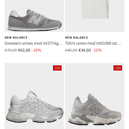
NEW BALANCE
NEW BALANCE
Sneakers unisex mod ml373 kg2
Tshirt uomo mod mt51900 sst
grigio
bianco
€70,00
€63,00
Prezzo normale
-10%
Prezzo di vendita
€40,00
€34,00
Prezzo normale
-15%
Prezzo di vend
-15%
-15%