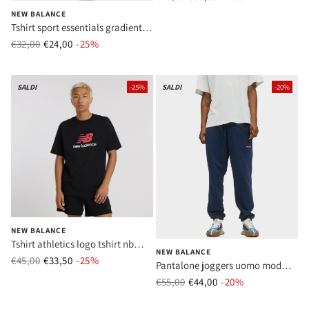
navy
NEW BALANCE
Tshirt sport essentials gradient
logo tshirt nb navy uomo mod
€32,00
€24,00
Prezzo normale
-25%
Prezzo di vendita
mt51503 nny navy
SALDI
-25%
SALDI
-20%
NEW BALANCE
Tshirt athletics logo tshirt nb
NEW BALANCE
navy uomo mod mt51500 bk
€45,00
€33,50
Prezzo normale
-25%
Prezzo di vendita
Pantalone joggers uomo mod
black
up21500 ngo blu
€55,00
€44,00
Prezzo normale
-20%
Prezzo di vend