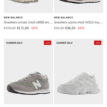
NEW BALANCE
NEW BALANCE
Sneakers unisex mod u9060 erc
Sneakers uomo mod ml515 nvy
beige
navy
€190,00
€171,00
Prezzo normale
-10%
Prezzo di vendita
€65,00
€58,50
Prezzo normale
-10%
Prezzo di vend
SUMMER SALE
-10%
SUMMER SALE
-10%