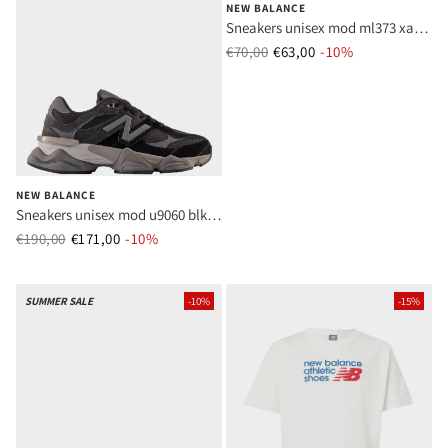
NEW BALANCE
Sneakers unisex mod ml373 xa2
tortora
€70,00
€63,00
Prezzo normale
-10%
Prezzo di vend
NEW BALANCE
Sneakers unisex mod u9060 blk
antracite
€190,00
€171,00
Prezzo normale
-10%
Prezzo di vendita
SUMMER SALE
-10%
-15%