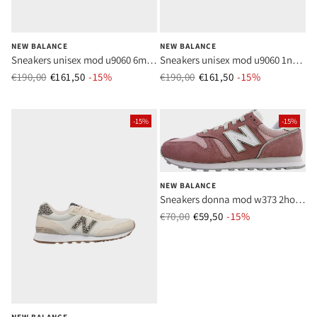
NEW BALANCE
NEW BALANCE
Sneakers unisex mod u9060 6mu
Sneakers unisex mod u9060 1nr
grigio
grigio
€190,00
€161,50
Prezzo normale
-15%
Prezzo di vendita
€190,00
€161,50
Prezzo normale
-15%
Prezzo di ve
-15%
-15%
NEW BALANCE
Sneakers donna mod w373 2ho
rosa
€70,00
€59,50
Prezzo normale
-15%
Prezzo di vend
NEW BALANCE