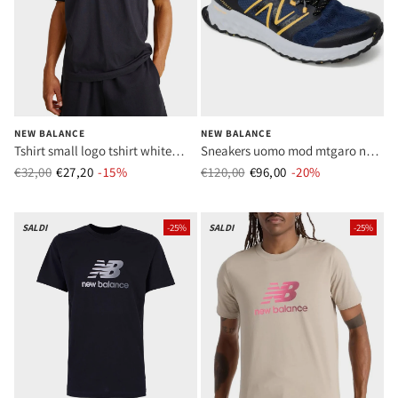
NEW BALANCE
NEW BALANCE
Tshirt small logo tshirt white
Sneakers uomo mod mtgaro n1
(100) uomo mod mt4150 9bk
navy
€32,00
€27,20
Prezzo normale
-15%
Prezzo di vendita
€120,00
€96,00
Prezzo normale
-20%
Prezzo di ven
black
SALDI
-25%
SALDI
-25%