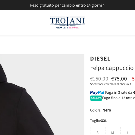
Reso gratuito per cambio entro 14 giorni
DIESEL
Felpa cappuccio
Prezzo n
€150,00
€75,00
-
Prezzo di vendit
Spedizione
calcolata al checkout.
Paga in 3 rate da
Paga fino a 12 rate 
Nero
Colore:
Taglia:
XXL
S
M
L